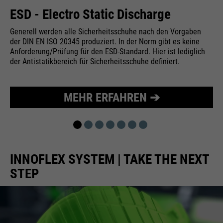
Wird zur Begrenzung der Request-
ESD - Electro Static Discharge
Zweck
Rate verwendet.
Generell werden alle Sicherheitsschuhe nach den Vorgaben
der DIN EN ISO 20345 produziert. In der Norm gibt es keine
Anforderung/Prüfung für den ESD-Standard. Hier ist lediglich
der Antistatikbereich für Sicherheitsschuhe deﬁniert.
Name
_fbp
Anbieter
Facebook
MEHR ERFAHREN ➔
Laufzeit
24 Monate
Wird für das Facebook Pixel
Zweck
benutzt.
INNOFLEX SYSTEM | TAKE THE NEXT
STEP