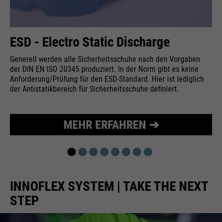
Wird zur Begrenzung der Request-
Zweck
Rate verwendet.
ESD - Electro Static Discharge
Generell werden alle Sicherheitsschuhe nach den Vorgaben
der DIN EN ISO 20345 produziert. In der Norm gibt es keine
Name
_fbp
Anforderung/Prüfung für den ESD-Standard. Hier ist lediglich
der Antistatikbereich für Sicherheitsschuhe deﬁniert.
Anbieter
Facebook
Laufzeit
24 Monate
MEHR ERFAHREN ➔
Wird für das Facebook Pixel
Zweck
benutzt.
INNOFLEX SYSTEM | TAKE THE NEXT
STEP