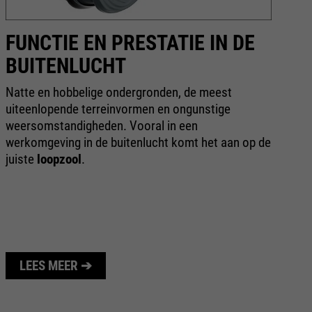
FUNCTIE EN PRESTATIE IN DE
W
BUITENLUCHT
H
we
Natte en hobbelige ondergronden, de meest
He
uiteenlopende terreinvormen en ongunstige
me
weersomstandigheden. Vooral in een
zo
werkomgeving in de buitenlucht komt het aan op de
juiste
loopzool
.
LEES MEER ➔