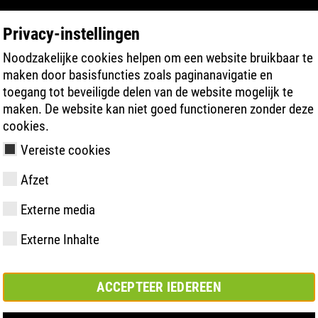
Privacy-instellingen
Noodzakelijke cookies helpen om een website bruikbaar te
PRODUCT ZOEKEN
TECHNOLOGIEËN
maken door basisfuncties zoals paginanavigatie en
toegang tot beveiligde delen van de website mogelijk te
maken. De website kan niet goed functioneren zonder deze
cookies.
Vereiste cookies
0
Afzet
Externe media
y
ries
hnologie
meting &
Lidmaatschappen
FAST Series
Materiële
Basisoplossing
CONTACT
Bedrijfswaar
BOA Series
Know-How
Semi-
Beurs
Externe Inhalte
en
hoogtepunten
orthopedisc
samenwerkingsverbanden
oplossing
ACCEPTEER IEDEREEN