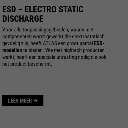
ESD – ELECTRO STATIC
T
DISCHARGE
H
be
Voor alle toepassingsgebieden, waarin met
ui
componenten wordt gewerkt die elektrostatisch
lu
gevoelig zijn, heeft ATLAS
een groot aantal
ESD-
ee
modellen
te bieden. Wie met hightech producten
werkt, heeft een speciale uitrusting nodig die ook
het product beschermt.
LEES MEER ➔