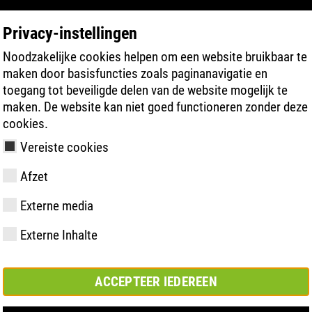
Privacy-instellingen
Noodzakelijke cookies helpen om een website bruikbaar te
PRODUCT ZOEKEN
TECHNOLOGIEËN
maken door basisfuncties zoals paginanavigatie en
toegang tot beveiligde delen van de website mogelijk te
maken. De website kan niet goed functioneren zonder deze
cookies.
Vereiste cookies
 ESD
Afzet
Externe media
y
ries
hnologie
meting &
Lidmaatschappen
FAST Series
Materiële
Basisoplossing
CONTACT
Bedrijfswaar
BOA Series
Know-How
Semi-
Beurs
Externe Inhalte
en
hoogtepunten
orthopedisc
samenwerkingsverbanden
oplossing
ACCEPTEER IEDEREEN