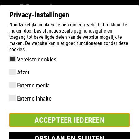
Privacy-instellingen
Noodzakelijke cookies helpen om een website bruikbaar te
Filter
0
maken door basisfuncties zoals paginanavigatie en
toegang tot beveiligde delen van de website mogelijk te
ATLAS
Product zoeken
maken. De website kan niet goed functioneren zonder deze
cookies.
Vereiste cookies
Afzet
uitvoering
Externe media
artikelnummer
maten:
Externe Inhalte
verpakking:
ACCEPTEER IEDEREEN
TOEVOEGEN AAN LIJST
OPSLAAN EN SLUITEN