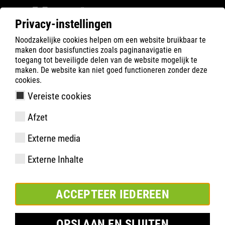
Privacy-instellingen
Noodzakelijke cookies helpen om een website bruikbaar te
Filter
0
maken door basisfuncties zoals paginanavigatie en
toegang tot beveiligde delen van de website mogelijk te
ATLAS
Product zoeken
maken. De website kan niet goed functioneren zonder deze
cookies.
Vereiste cookies
GTX 945 XP Thermo, W14
Afzet
Externe media
Externe Inhalte
ACCEPTEER IEDEREEN
OPSLAAN EN SLUITEN