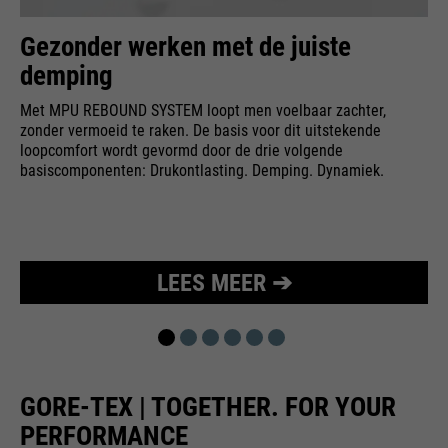
bijvoorbeeld worden gestopt.
Wordt gebruikt om de
Gezonder werken met de juiste
doel
aanvraagsnelheid te beperken.
demping
Met MPU REBOUND SYSTEM loopt men voelbaar zachter,
zonder vermoeid te raken. De basis voor dit uitstekende
loopcomfort wordt gevormd door de drie volgende
basiscomponenten: Drukontlasting. Demping. Dynamiek.
LEES MEER ➔
GORE-TEX | TOGETHER. FOR YOUR
PERFORMANCE