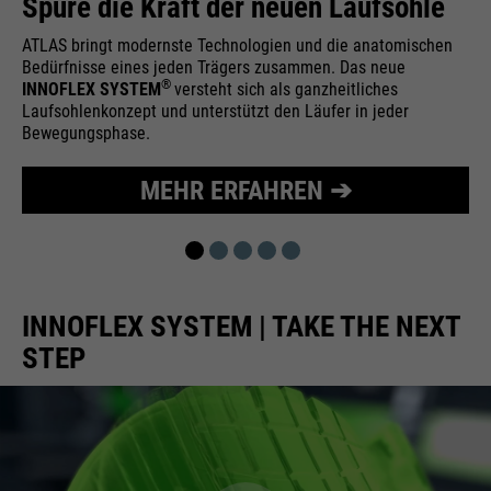
Spüre die Kraft der neuen Laufsohle
Wird zur Begrenzung der Request-
Zweck
ATLAS bringt modernste Technologien und die anatomischen
Rate verwendet.
Bedürfnisse eines jeden Trägers zusammen. Das neue
®
INNOFLEX SYSTEM
versteht sich als ganzheitliches
Laufsohlenkonzept und unterstützt den Läufer in jeder
Bewegungsphase.
Name
_fbp
MEHR ERFAHREN ➔
Anbieter
Facebook
Laufzeit
24 Monate
Wird für das Facebook Pixel
Zweck
INNOFLEX SYSTEM | TAKE THE NEXT
benutzt.
STEP