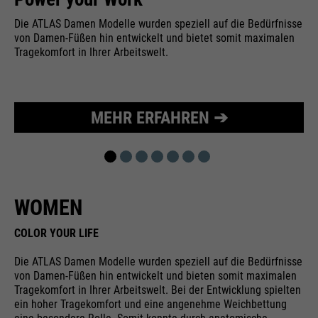
Wird zur Begrenzung der Request-
Zweck
Die ATLAS Damen Modelle wurden speziell auf die Bedürfnisse
Rate verwendet.
von Damen-Füßen hin entwickelt und bietet somit maximalen
Tragekomfort in Ihrer Arbeitswelt.
Name
_fbp
MEHR ERFAHREN ➔
Anbieter
Facebook
Laufzeit
24 Monate
Wird für das Facebook Pixel
WOMEN
Zweck
benutzt.
COLOR YOUR LIFE
Die ATLAS Damen Modelle wurden speziell auf die Bedürfnisse
von Damen-Füßen hin entwickelt und bieten somit maximalen
Tragekomfort in Ihrer Arbeitswelt. Bei der Entwicklung spielten
ein hoher Tragekomfort und eine angenehme Weichbettung