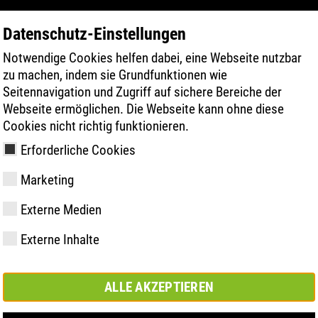
Datenschutz-Einstellungen
Notwendige Cookies helfen dabei, eine Webseite nutzbar
PRODUKTE
TECHNOLOGIEN
GESUN
zu machen, indem sie Grundfunktionen wie
Seitennavigation und Zugriff auf sichere Bereiche der
Webseite ermöglichen. Die Webseite kann ohne diese
Cookies nicht richtig funktionieren.
Erforderliche Cookies
ESD
Marketing
Externe Medien
y
ries
hnologien
vermessung
hop
Mitglied- und
FAST Series
Sohlentechnologien
Comfort Lösung
Kundenservice
Store Dortmund
Werte
FLASH Serie
Material Hig
Comfort plus
ATLAS Digita
se
Externe Inhalte
Partnerschaften
Lösung
Campus
ALLE AKZEPTIEREN