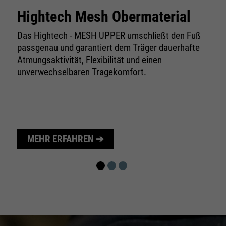
Wird zur Begrenzung der Request-Rate
Zweck
Hightech Mesh Obermaterial
verwendet.
Das Hightech - MESH UPPER umschließt den Fuß
passgenau und garantiert dem Träger dauerhafte
Atmungsaktivität, Flexibilität und einen
Name
_fbp
unverwechselbaren Tragekomfort.
Anbieter
Facebook
Laufzeit
24 Monate
Zweck
Wird für das Facebook Pixel benutzt.
MEHR ERFAHREN ➔