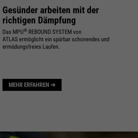
Gesünder arbeiten mit der
S
richtigen Dämpfung
L
®
Das MPU
REBOUND SYSTEM von
AT
ATLAS ermöglicht ein spürbar schonendes und
an
ermüdungsfreies Laufen.
z
S
La
je
MEHR ERFAHREN ➔