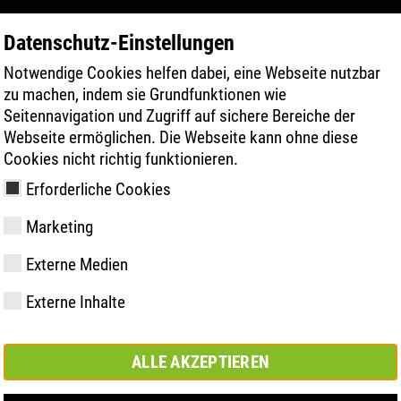
Datenschutz-Einstellungen
Notwendige Cookies helfen dabei, eine Webseite nutzbar
PRODUKTE
TECHNOLOGIEN
GESUN
zu machen, indem sie Grundfunktionen wie
Seitennavigation und Zugriff auf sichere Bereiche der
Webseite ermöglichen. Die Webseite kann ohne diese
Cookies nicht richtig funktionieren.
Erforderliche Cookies
ch
Marketing
Externe Medien
y
ries
hnologien
vermessung
hop
Mitglied- und
FAST Series
Sohlentechnologien
Comfort Lösung
Kundenservice
Store Dortmund
Werte
FLASH Serie
Material Hig
Comfort plus
ATLAS Digita
se
Externe Inhalte
Partnerschaften
Lösung
Campus
ALLE AKZEPTIEREN