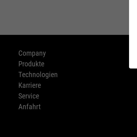
WOMEN 
Normen
Charity
Educati
FIT-DAY
Company
Produkte
XT EXT
Series
Technologien
Karriere
Service
Anfahrt
EU-