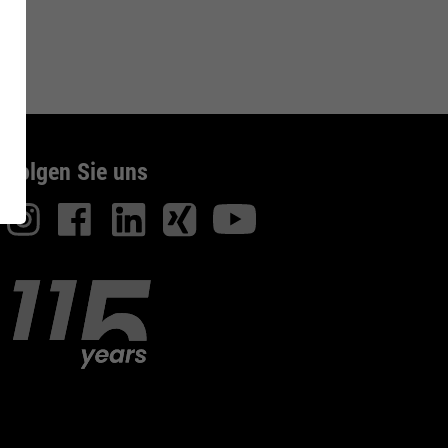
CI Shoe
Inside
GetSteps
Folgen Sie uns
es
FIRE & RESCUE
Series