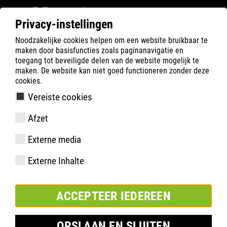
Privacy-instellingen
Noodzakelijke cookies helpen om een website bruikbaar te
ATLAS
Gezondheid
3D-voetmeting & analyse
maken door basisfuncties zoals paginanavigatie en
toegang tot beveiligde delen van de website mogelijk te
maken. De website kan niet goed functioneren zonder deze
cookies.
Vereiste cookies
Afzet
Externe media
Externe Inhalte
VOETMETING & ANALYSE
ACCEPTEER IEDEREEN
(OOK INBEGREPEN IN
OPSLAAN EN SLUITEN