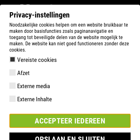
Privacy-instellingen
Noodzakelijke cookies helpen om een website bruikbaar te
ATLAS
Gezondheid
FIT DAY®
maken door basisfuncties zoals paginanavigatie en
toegang tot beveiligde delen van de website mogelijk te
maken. De website kan niet goed functioneren zonder deze
cookies.
®
ATLAS FIT-DAY
Vereiste cookies
3D voetmeting bij u ter plaatse
Afzet
Externe media
®
Met het FIT-DAY
concept streven we naar een holistische en
Externe Inhalte
geïndividualiseerde voetadviesaanpak. De basis van elke FIT-
®
DAY
is een meting met behulp van de nieuwste 3D-
scantechnologie om de exacte maat en breedte te bepalen
ACCEPTEER IEDEREEN
(module 1
), evenals een optionele behandeling op maat met
inlegzolen
(modules 2-4
).
OPSLAAN EN SLUITEN