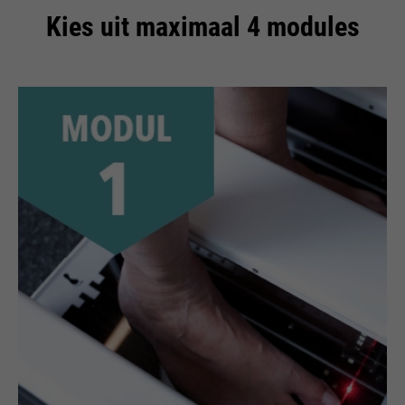
bijvoorbeeld worden gestopt.
Kies uit maximaal 4 modules
Wordt gebruikt om de
doel
aanvraagsnelheid te beperken.