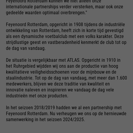
Feyenoord Rotterdam kunnen we niet alleen onze
maken.
van deze website. Deze
internationale partnerships verder versterken, maar ook onze
basiscookies zijn essentieel om
gedeelde waarden optimaal overbrengen."
Cookie-informatie
Naam
__utma
uw bezoek aan de website
Feyenoord Rotterdam, opgericht in 1908 tijdens de industriële
aangenaam en vloeiend te
leverancier
Google Analytics
ontwikkeling van Rotterdam, heeft zich in korte tijd gevestigd
maken: ze stellen de website in
Externe media
als een dynamische voetbalclub met een volks karakter. Deze
staat u te herkennen en zo uw
looptijd
24 maanden
We gebruiken Google Maps op deze website. Hierdoor
strijdlustige geest en vastberadenheid kenmerkt de club tot op
doel
sessie open te houden. Wanneer
kunnen we u interactieve kaarten rechtstreeks op de
de dag van vandaag.
Gebruikt om onderscheid te
een gebruiker zich aanmeldt
website tonen en kunt u de kaartfunctie gemakkelijk
gebruiken.
doel
maken tussen gebruikers en
De situatie is vergelijkbaar met ATLAS. Opgericht in 1910 in
voor een gesloten gebied, wordt
het Ruhrgebied wijdden wij ons aan de productie van hoog
sessies.
het gebruikers-ID opgeslagen
Cookie-informatie
Naam
NID
kwalitatieve veiligheidsschoenen voor de mijnbouw en de
als een gecodeerde waarde (de
staalindustrie. Tot op de dag van vandaag, met meer dan 1.600
zogenaamde "hash-waarde")
medewerkers, blijven we deze traditie van kwaliteit en
leverancier
Google Maps
voor de overeenkomstige
innovatie naleven en inspireren we vandaag de dag vele
Externe Inhalte
industrieën met onze producten.
database-invoer van de
Naam
__utmb
looptijd
6 maanden
gebruiker.
In het seizoen 2018/2019 hadden we al een partnership met
leverancier
Google Analytics
Gebruikt om Google Maps-
Feyenoord Rotterdam. Nu verheugen we ons op de hernieuwde
inhoud te ontgrendelen. Cookies
samenwerking in het seizoen 2024/2025.
looptijd
30 dagen
worden opgenomen in