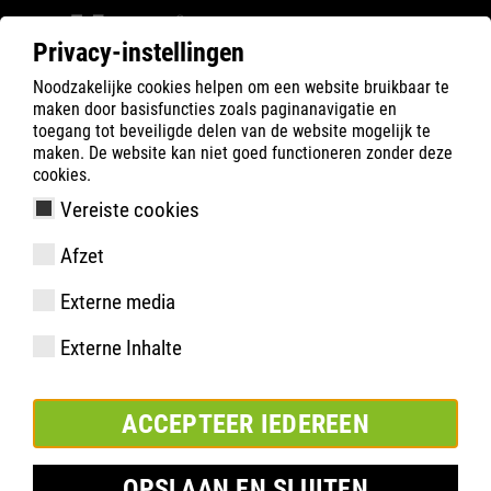
Privacy-instellingen
Noodzakelijke cookies helpen om een website bruikbaar te
ATLAS
Company
Inside
maken door basisfuncties zoals paginanavigatie en
ATLAS sponsort voetbalclub Feyenoord Rotterdam
toegang tot beveiligde delen van de website mogelijk te
maken. De website kan niet goed functioneren zonder deze
cookies.
Vereiste cookies
Afzet
Externe media
Externe Inhalte
ACCEPTEER IEDEREEN
OPSLAAN EN SLUITEN