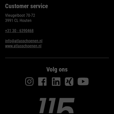
bijvoorbeeld worden gestopt.
Customer service
Wordt gebruikt om de
doel
Vleugelboot 70-72
aanvraagsnelheid te beperken.
3991 CL Houten
+31 30 - 6390468
info@atlasschoenen.nl
www.atlasschoenen.nl
Volg ons