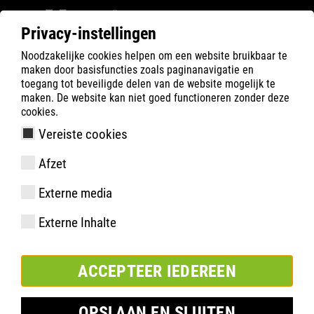
Privacy-instellingen
Noodzakelijke cookies helpen om een website bruikbaar te
ATLAS
Company
Inside
maken door basisfuncties zoals paginanavigatie en
Nieuwe PU-machine versterkt het ATLAS-Team
toegang tot beveiligde delen van de website mogelijk te
maken. De website kan niet goed functioneren zonder deze
cookies.
Vereiste cookies
Afzet
Externe media
Externe Inhalte
ACCEPTEER IEDEREEN
OPSLAAN EN SLUITEN