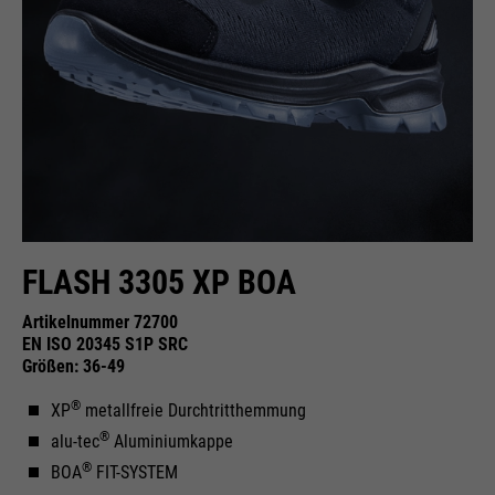
Wird zur Begrenzung der Request-
Zweck
Rate verwendet.
Name
_fbp
Anbieter
Facebook
Laufzeit
24 Monate
FLASH 3305 XP BOA
Wird für das Facebook Pixel
Zweck
Artikelnummer 72700
benutzt.
EN ISO 20345 S1P SRC
Größen: 36-49
®
XP
metallfreie Durchtritthemmung
®
alu-tec
Aluminiumkappe
®
BOA
FIT-SYSTEM