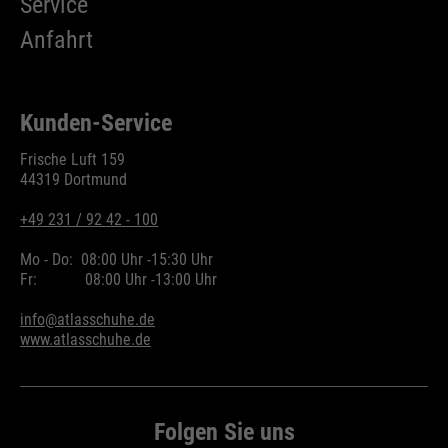
Service
Wird zur Begrenzung der Request-
Zweck
Anfahrt
Rate verwendet.
Kunden-Service
Name
_fbp
Frische Luft 159
44319 Dortmund
Anbieter
Facebook
+49 231 / 92 42 - 100
Laufzeit
24 Monate
Mo - Do:
08:00 Uhr -
15:30 Uhr
Wird für das Facebook Pixel
Fr:
08:00 Uhr -
13:00 Uhr
Zweck
benutzt.
info@atlasschuhe.de
www.atlasschuhe.de
Folgen Sie uns