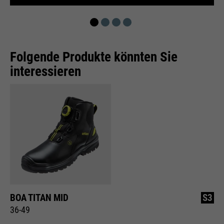
Wird zur Begrenzung der Request-
Zweck
Rate verwendet.
Folgende Produkte könnten Sie
interessieren
Name
_fbp
Anbieter
Facebook
Laufzeit
24 Monate
Wird für das Facebook Pixel
Zweck
benutzt.
BOA TITAN MID
S3
36-49