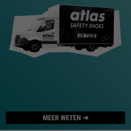
bijvoorbeeld worden gestopt.
Wordt gebruikt om de
doel
aanvraagsnelheid te beperken.
MEER WETEN ➔