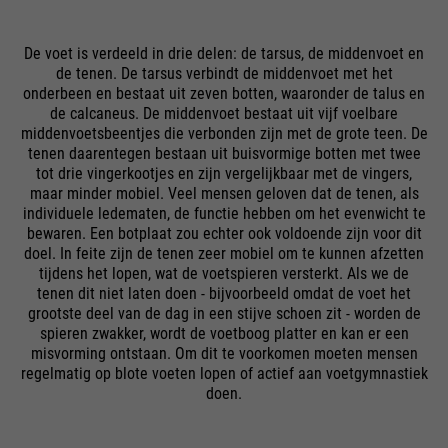
Naam
PHPSESSID
verzoeken die browsers naar
Wordt gebruikt om nieuwe
Google-websites verzenden.
doel
sessies en bezoeken te bepalen.
leverancier
Einde sessie
Bevat een unieke ID die Google
De voet is verdeeld in drie delen: de tarsus, de middenvoet en
doel
Wordt bijgewerkt telkens
gebruikt om uw
de tenen. De tarsus verbindt de middenvoet met het
wanneer gegevens naar Google
looptijd
Ende der Sitzung
onderbeen en bestaat uit zeven botten, waaronder de talus en
voorkeursinstellingen en andere
Analytics worden verzonden.
de calcaneus. De middenvoet bestaat uit vijf voelbare
informatie op te slaan, bijv.
PHP's standaard sessie-
middenvoetsbeentjes die verbonden zijn met de grote teen. De
voorkeurstaal etc.
tenen daarentegen bestaan uit buisvormige botten met twee
doel
identificatie (alleen relevant voor
tot drie vingerkootjes en zijn vergelijkbaar met de vingers,
beheerders).
maar minder mobiel. Veel mensen geloven dat de tenen, als
Naam
__utmc
individuele ledematen, de functie hebben om het evenwicht te
bewaren. Een botplaat zou echter ook voldoende zijn voor dit
Naam
1P_JAR
leverancier
Google Analytics
doel. In feite zijn de tenen zeer mobiel om te kunnen afzetten
tijdens het lopen, wat de voetspieren versterkt. Als we de
Naam
be_typo_user
leverancier
Google
tenen dit niet laten doen - bijvoorbeeld omdat de voet het
looptijd
Einde sessie
grootste deel van de dag in een stijve schoen zit - worden de
leverancier
TYPO3
spieren zwakker, wordt de voetboog platter en kan er een
looptijd
1 maand
In het verleden werd deze cookie
misvorming ontstaan. Om dit te voorkomen moeten mensen
gebruikt in combinatie met de
looptijd
Einde sessie
regelmatig op blote voeten lopen of actief aan voetgymnastiek
doel
Google Voorwaarden
doel
__utmb-cookie om te bepalen of
doen.
de gebruiker in een nieuwe
Deze cookie vertelt de website
sessie / bezoek was.
of een bezoeker is ingelogd op