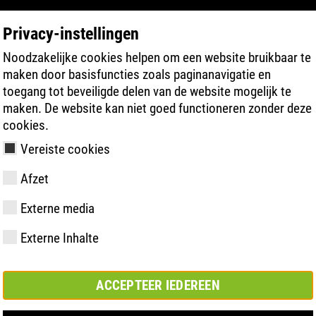
Privacy-instellingen
Noodzakelijke cookies helpen om een website bruikbaar te
PRODUCT ZOEKEN
TECHNOLOGIEËN
maken door basisfuncties zoals paginanavigatie en
toegang tot beveiligde delen van de website mogelijk te
maken. De website kan niet goed functioneren zonder deze
cookies.
Vereiste cookies
Afzet
Externe media
y
ries
hnologie
meting &
Lidmaatschappen
FAST Series
Materiële
Basisoplossing
CONTACT
Bedrijfswaar
BOA Series
Know-How
Semi-
Beurs
Externe Inhalte
en
hoogtepunten
orthopedisc
samenwerkingsverbanden
oplossing
ACCEPTEER IEDEREEN