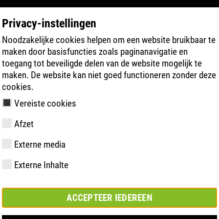
Privacy-instellingen
Noodzakelijke cookies helpen om een website bruikbaar te
PRODUCT ZOEKEN
TECHNOLOGIEËN
maken door basisfuncties zoals paginanavigatie en
toegang tot beveiligde delen van de website mogelijk te
maken. De website kan niet goed functioneren zonder deze
fit
cookies.
Vereiste cookies
Afzet
Externe media
y
ries
hnologie
meting &
Lidmaatschappen
FAST Series
Materiële
Basisoplossing
CONTACT
Bedrijfswaar
BOA Series
Know-How
Semi-
Beurs
Externe Inhalte
en
hoogtepunten
orthopedisc
samenwerkingsverbanden
oplossing
ACCEPTEER IEDEREEN