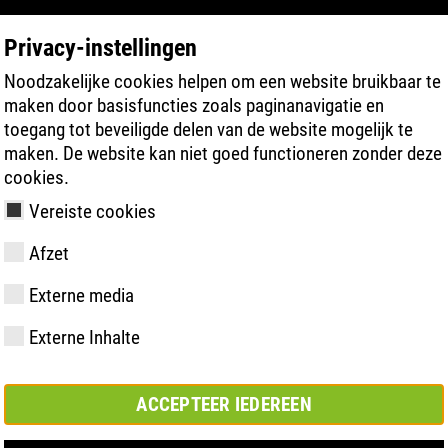
Privacy-instellingen
Noodzakelijke cookies helpen om een website bruikbaar te
PRODUCT ZOEKEN
TECHNOLOGIEËN
maken door basisfuncties zoals paginanavigatie en
toegang tot beveiligde delen van de website mogelijk te
maken. De website kan niet goed functioneren zonder deze
n
SportLine-bovenmateriaal
cookies.
Vereiste cookies
Afzet
Externe media
y
ries
hnologie
meting &
Lidmaatschappen
FAST Series
Materiële
Basisoplossing
CONTACT
Bedrijfswaar
BOA Series
Know-How
Semi-
Beurs
Externe Inhalte
en
hoogtepunten
orthopedisc
samenwerkingsverbanden
oplossing
ACCEPTEER IEDEREEN