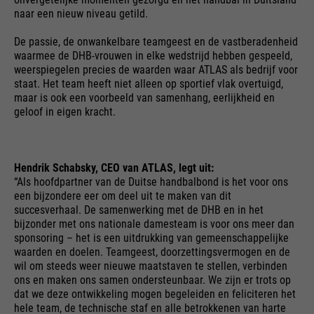
maken.
van deze website. Deze
naar een nieuw niveau getild.
basiscookies zijn essentieel om
Cookie-informatie
Naam
__utma
uw bezoek aan de website
De passie, de onwankelbare teamgeest en de vastberadenheid
waarmee de DHB-vrouwen in elke wedstrijd hebben gespeeld,
aangenaam en vloeiend te
leverancier
Google Analytics
weerspiegelen precies de waarden waar ATLAS als bedrijf voor
maken: ze stellen de website in
Externe media
staat. Het team heeft niet alleen op sportief vlak overtuigd,
staat u te herkennen en zo uw
looptijd
24 maanden
maar is ook een voorbeeld van samenhang, eerlijkheid en
We gebruiken Google Maps op deze website. Hierdoor
doel
sessie open te houden. Wanneer
geloof in eigen kracht.
kunnen we u interactieve kaarten rechtstreeks op de
Gebruikt om onderscheid te
een gebruiker zich aanmeldt
website tonen en kunt u de kaartfunctie gemakkelijk
gebruiken.
doel
maken tussen gebruikers en
voor een gesloten gebied, wordt
sessies.
het gebruikers-ID opgeslagen
Hendrik Schabsky, CEO van ATLAS, legt uit:
Cookie-informatie
Naam
NID
als een gecodeerde waarde (de
“Als hoofdpartner van de Duitse handbalbond is het voor ons
zogenaamde "hash-waarde")
een bijzondere eer om deel uit te maken van dit
leverancier
Google Maps
voor de overeenkomstige
succesverhaal. De samenwerking met de DHB en in het
Externe Inhalte
bijzonder met ons nationale damesteam is voor ons meer dan
database-invoer van de
Naam
__utmb
looptijd
6 maanden
sponsoring – het is een uitdrukking van gemeenschappelijke
gebruiker.
waarden en doelen. Teamgeest, doorzettingsvermogen en de
leverancier
Google Analytics
Gebruikt om Google Maps-
wil om steeds weer nieuwe maatstaven te stellen, verbinden
ons en maken ons samen ondersteunbaar. We zijn er trots op
inhoud te ontgrendelen. Cookies
looptijd
30 dagen
dat we deze ontwikkeling mogen begeleiden en feliciteren het
worden opgenomen in
hele team, de technische staf en alle betrokkenen van harte