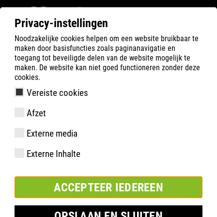
Privacy-instellingen
Noodzakelijke cookies helpen om een website bruikbaar te
ATLAS
Company
Inside
maken door basisfuncties zoals paginanavigatie en
Gefeliciteerd met de 2e plaats van de DHB-vrouwen
toegang tot beveiligde delen van de website mogelijk te
maken. De website kan niet goed functioneren zonder deze
bij het wereldkampioenschap handbal 2025
cookies.
Vereiste cookies
Afzet
Externe media
Externe Inhalte
ACCEPTEER IEDEREEN
OPSLAAN EN SLUITEN