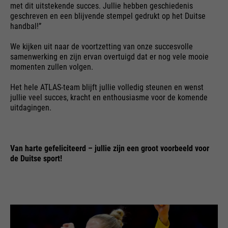
Naam
PHPSESSID
verzoeken die browsers naar
met dit uitstekende succes. Jullie hebben geschiedenis
Wordt gebruikt om nieuwe
Google-websites verzenden.
geschreven en een blijvende stempel gedrukt op het Duitse
doel
sessies en bezoeken te bepalen.
leverancier
Einde sessie
Bevat een unieke ID die Google
handbal!”
doel
Wordt bijgewerkt telkens
gebruikt om uw
wanneer gegevens naar Google
looptijd
Ende der Sitzung
We kijken uit naar de voortzetting van onze succesvolle
voorkeursinstellingen en andere
Analytics worden verzonden.
samenwerking en zijn ervan overtuigd dat er nog vele mooie
informatie op te slaan, bijv.
momenten zullen volgen.
PHP's standaard sessie-
voorkeurstaal etc.
doel
identificatie (alleen relevant voor
Het hele ATLAS-team blijft jullie volledig steunen en wenst
beheerders).
jullie veel succes, kracht en enthousiasme voor de komende
Naam
__utmc
uitdagingen.
Naam
1P_JAR
leverancier
Google Analytics
Naam
be_typo_user
leverancier
Google
Van harte gefeliciteerd – jullie zijn een groot voorbeeld voor
looptijd
Einde sessie
de Duitse sport!
leverancier
TYPO3
looptijd
1 maand
In het verleden werd deze cookie
gebruikt in combinatie met de
looptijd
Einde sessie
doel
Google Voorwaarden
doel
__utmb-cookie om te bepalen of
de gebruiker in een nieuwe
Deze cookie vertelt de website
sessie / bezoek was.
of een bezoeker is ingelogd op