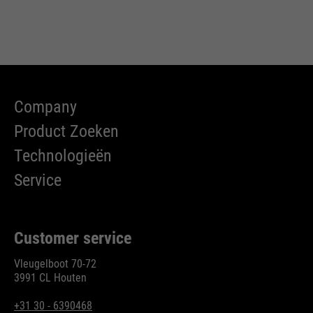
bijvoorbeeld worden gestopt.
Wordt gebruikt om de
doel
aanvraagsnelheid te beperken.
Company
Product Zoeken
Technologieën
Service
Customer service
Vleugelboot 70-72
3991 CL Houten
+31 30 - 6390468