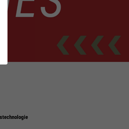
CI Shoe
Inside
GetSteps
es
FIRE & RESCUE
Series
tstechnologie