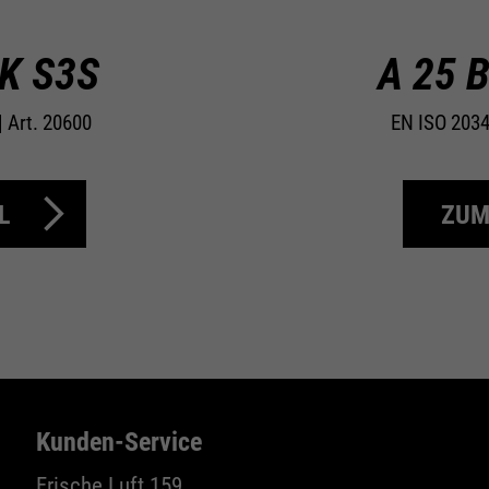
Wird zur Begrenzung der Request-Rate
Zweck
verwendet.
K S3S
A 25 
 Art. 20600
EN ISO 2034
Name
_fbp
Anbieter
Facebook
L
ZUM
Laufzeit
24 Monate
Zweck
Wird für das Facebook Pixel benutzt.
Kunden-Service
Frische Luft 159