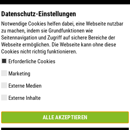
Datenschutz-Einstellungen
Notwendige Cookies helfen dabei, eine Webseite nutzbar
PRODUKTE
TECHNOLOGIEN
GESUN
zu machen, indem sie Grundfunktionen wie
Seitennavigation und Zugriff auf sichere Bereiche der
Webseite ermöglichen. Die Webseite kann ohne diese
Cookies nicht richtig funktionieren.
Erforderliche Cookies
Marketing
Externe Medien
y
ries
hnologien
vermessung
hop
Mitglied- und
FAST Series
Sohlentechnologien
Comfort Lösung
Kundenservice
Store Dortmund
Werte
FLASH Serie
Material Hig
Comfort plus
ATLAS Digita
se
Externe Inhalte
Partnerschaften
Lösung
Campus
ALLE AKZEPTIEREN