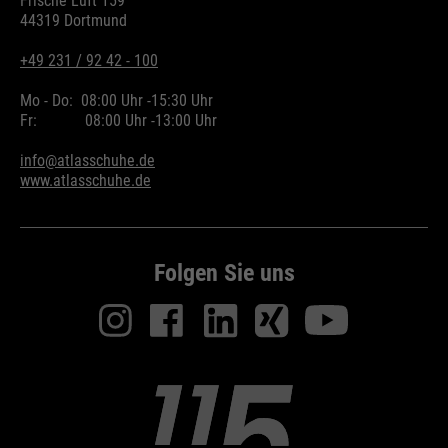
Frische Luft 159
Wird zur Begrenzung der Request-
44319 Dortmund
Zweck
Rate verwendet.
+49 231 / 92 42 - 100
Mo - Do:
08:00 Uhr -
15:30 Uhr
Fr:
08:00 Uhr -
13:00 Uhr
Name
_fbp
info@atlasschuhe.de
www.atlasschuhe.de
Anbieter
Facebook
Laufzeit
24 Monate
Folgen Sie uns
Wird für das Facebook Pixel
Zweck
benutzt.