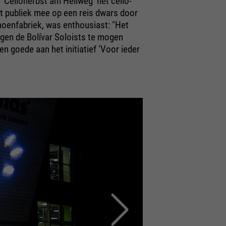
 ʽCelloherbst am Hellwegʼ het cello-
t publiek mee op een reis dwars door
oenfabriek, was enthousiast: "Het
gen de Bolívar Soloists te mogen
 goede aan het initiatief ʽVoor ieder