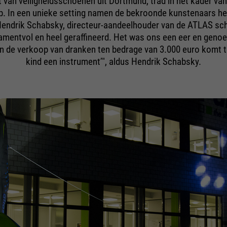
t van veiligheidsschoenen uit Dortmund, trad in het kader van
op. In een unieke setting namen de bekroonde kunstenaars he
Hendrik Schabsky, directeur-aandeelhouder van de ATLAS sch
mentvol en heel geraffineerd. Het was ons een eer en genoe
n de verkoop van dranken ten bedrage van 3.000 euro komt ten
kind een instrumentʼ", aldus Hendrik Schabsky.