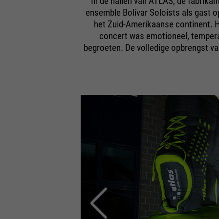
In de hallen van ATLAS, de fabrikan
ensemble Bolívar Soloists als gast 
het Zuid-Amerikaanse continent. 
concert was emotioneel, tempera
begroeten. De volledige opbrengst va