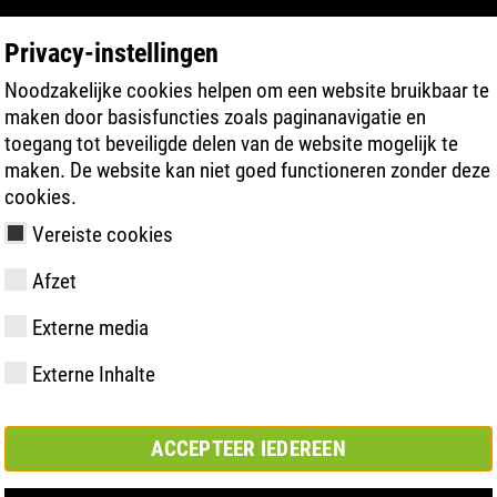
Privacy-instellingen
Noodzakelijke cookies helpen om een website bruikbaar te
PRODUCT ZOEKEN
TECHNOLOGIEËN
maken door basisfuncties zoals paginanavigatie en
toegang tot beveiligde delen van de website mogelijk te
maken. De website kan niet goed functioneren zonder deze
cookies.
Vereiste cookies
Afzet
Externe media
y
ries
hnologie
meting &
Lidmaatschappen
FAST Series
Materiële
Basisoplossing
CONTACT
Bedrijfswaar
BOA Series
Know-How
Semi-
Beurs
Externe Inhalte
en
hoogtepunten
orthopedisc
samenwerkingsverbanden
oplossing
ACCEPTEER IEDEREEN