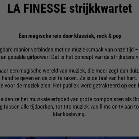
Wordt gebruikt om nieuwe sessies en
looptijd
Ende der Sitzung
opgenomen in verzoeken die browsers
LA FINESSE strijkkwartet
bezoeken te bepalen. Wordt bijgewerkt
naar Google-websites verzenden. Bevat
doel
doel
telkens wanneer gegevens naar Google
PHP's standaard sessie-identificatie
een unieke ID die Google gebruikt om
doel
Analytics worden verzonden.
(alleen relevant voor beheerders).
uw voorkeursinstellingen en andere
informatie op te slaan, bijv.
Een magische reis door klassiek, rock & pop
voorkeurstaal etc.
gbare manier verbinden met de muzieksmaak van onze tijd –
Naam
__utmc
Naam
be_typo_user
en gebalde girlpower! Dat is het concept van de strijksters 
leverancier
Google Analytics
leverancier
TYPO3
aar een magische wereld van muziek, die meer zegt dan dui
Naam
1P_JAR
je hand te geven en de ziel te raken. Ze is de taal van het ha
looptijd
Einde sessie
looptijd
Einde sessie
fde voor de muziek zien. Het publiek werd getrakteerd op ee
leverancier
Google
In het verleden werd deze cookie
Deze cookie vertelt de website of een
taalden ze het muzikale erfgoed van grote componisten als B
looptijd
1 maand
gebruikt in combinatie met de __utmb-
bezoeker is ingelogd op de backend van
 tussen alle tijdperken, tot titelmuziek van films en tv aan 
doel
doel
cookie om te bepalen of de gebruiker in
Typo3 en de rechten heeft om deze te
doel
Google Voorwaarden
klankbeleving.
een nieuwe sessie / bezoek was.
beheren.